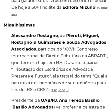
para garantir seus livros com desconto especial.
De hoje a 30/11 no site da
Editora Mizuno
!
(
Clique
aqui
)
Migalhíssimas
Alessandro Rostagno
, de
Pieroti, Miguel,
Rostagno & Guimarães e Souza Advogados
Associados
, participa do "XXVII Congresso
Internacional de Direito Tributário da ABRADT",
que termina hoje, em BH. Durante o painel
"Tributação dos Escritórios de Advocacia:
Presente e Futuro", ele tratará do tema "Qual a
natureza dos honorários de sucumbência para
fins de IBS e CBS?".
(
Clique aqui
)
Presidente da
OAB/RJ
,
Ana Tereza Basilio
(
Basilio Advogados
) vai proferir a palestra de