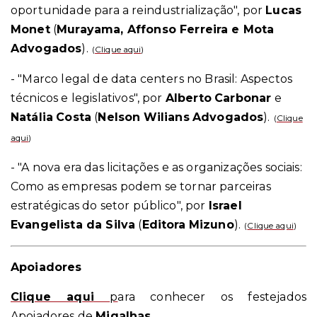
oportunidade para a reindustrialização", por
Lucas
Monet
(
Murayama, Affonso Ferreira e Mota
Advogados
).
(
Clique aqui
)
- "Marco legal de data centers no Brasil: Aspectos
técnicos e legislativos", por
Alberto
Carbonar
e
Natália
Costa
(
Nelson
Wilians
Advogados
).
(
Clique
aqui
)
- "A nova era das licitações e as organizações sociais:
Como as empresas podem se tornar parceiras
estratégicas do setor público", por
Israel
Evangelista da Silva
(
Editora
Mizuno
).
(
Clique aqui
)
Apoiadores
Clique aqui
p
ara conhecer os festejados
Apoiadores de
Migalhas