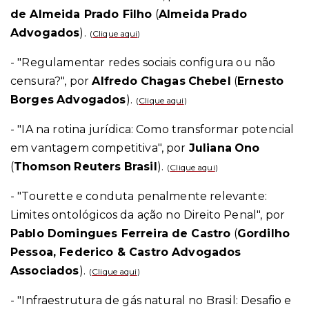
de Almeida Prado Filho
(
Almeida
Prado
Advogados
).
(
Clique aqui
)
- "Regulamentar redes sociais configura ou não
censura?", por
Alfredo
Chagas
Chebel
(
Ernesto
Borges
Advogados
).
(
Clique aqui
)
- "IA na rotina jurídica: Como transformar potencial
em vantagem competitiva", por
Juliana
Ono
(
Thomson
Reuters
Brasil
).
(
Clique aqui
)
- "Tourette e conduta penalmente relevante:
Limites ontológicos da ação no Direito Penal", por
Pablo Domingues Ferreira de Castro
(
Gordilho
Pessoa, Federico & Castro Advogados
Associados
).
(
Clique aqui
)
- "Infraestrutura de gás natural no Brasil: Desafio e