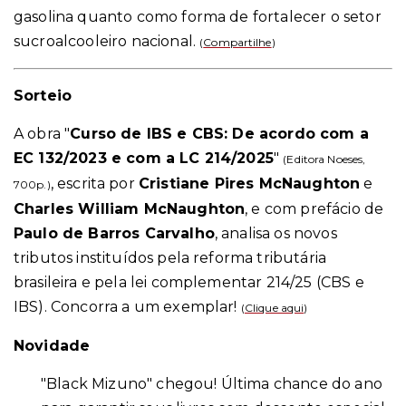
gasolina quanto como forma de fortalecer o setor
sucroalcooleiro nacional.
(
Compartilhe
)
Sorteio
A obra "
Curso de IBS e CBS: De acordo com a
EC 132/2023 e com a LC 214/2025
"
(Editora Noeses,
, escrita por
Cristiane Pires McNaughton
e
700p.)
Charles William McNaughton
, e com prefácio de
Paulo de Barros Carvalho
, analisa os novos
tributos instituídos pela reforma tributária
brasileira e pela lei complementar 214/25 (CBS e
IBS). Concorra a um exemplar!
(
Clique aqui
)
Novidade
"Black Mizuno" chegou! Última chance do ano