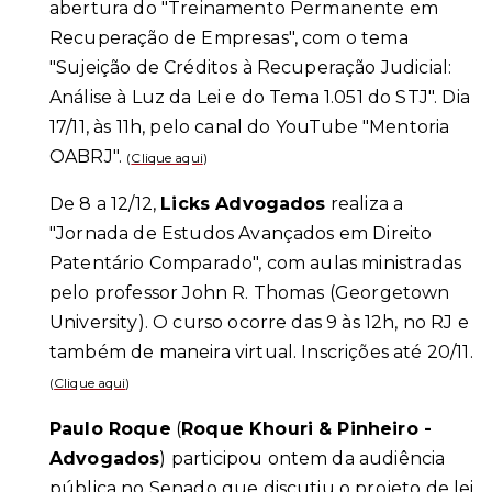
abertura do "Treinamento Permanente em
Recuperação de Empresas", com o tema
"Sujeição de Créditos à Recuperação Judicial:
Análise à Luz da Lei e do Tema 1.051 do STJ". Dia
17/11, às 11h, pelo canal do YouTube "Mentoria
OABRJ".
(
Clique aqui
)
De 8 a 12/12,
Licks Advogados
realiza a
"Jornada de Estudos Avançados em Direito
Patentário Comparado", com aulas ministradas
pelo professor John R. Thomas (Georgetown
University). O curso ocorre das 9 às 12h, no RJ e
também de maneira virtual. Inscrições até 20/11.
(
Clique aqui
)
Paulo Roque
(
Roque Khouri & Pinheiro -
Advogados
) participou ontem da audiência
pública no Senado que discutiu o projeto de lei