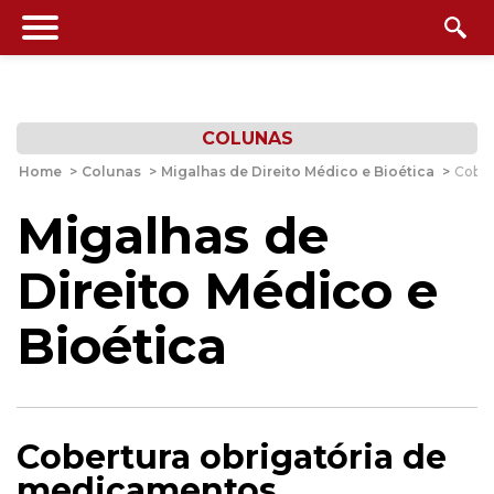
COLUNAS
Home
>
Colunas
>
Migalhas de Direito Médico e Bioética
>
Cober
Migalhas de
Direito Médico e
Bioética
Cobertura obrigatória de
medicamentos