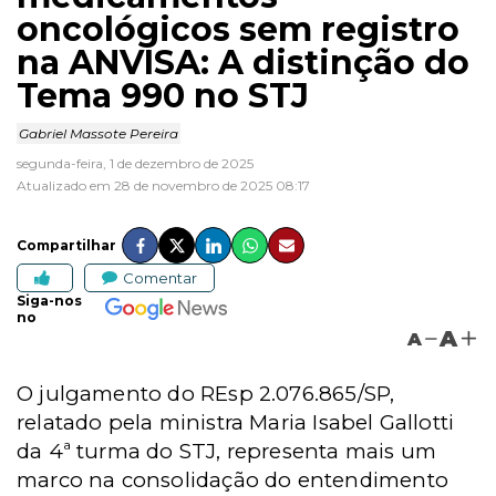
oncológicos sem registro
na ANVISA: A distinção do
Tema 990 no STJ
Gabriel Massote Pereira
segunda-feira, 1 de dezembro de 2025
Atualizado em 28 de novembro de 2025 08:17
Compartilhar
Comentar
Siga-nos
no
A
A
O julgamento do REsp 2.076.865/SP,
relatado pela ministra Maria Isabel Gallotti
da 4ª turma do STJ, representa mais um
marco na consolidação do entendimento