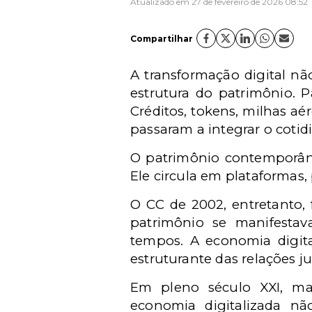
Atualizado em 27 de fevereiro de 2026 08:52
Compartilhar
A transformação digital n
estrutura do patrimônio. P
Créditos, tokens, milhas aé
passaram a integrar o cotidi
O patrimônio contemporâne
Ele circula em plataformas, p
O CC de 2002, entretanto,
patrimônio se manifestav
tempos. A economia digita
estruturante das relações ju
Em pleno século XXI, m
economia digitalizada n