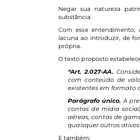
Negar sua natureza patri
substância.
Com esse entendimento, a
lacuna ao introduzir, de fo
própria.
O texto proposto estabelece
“Art. 2.027-AA.
Consider
com conteúdo de valor
existentes em formato d
Parágrafo único.
A prev
contas de mídia social
aéreas, contas de games
quaisquer outros ativos
E também: