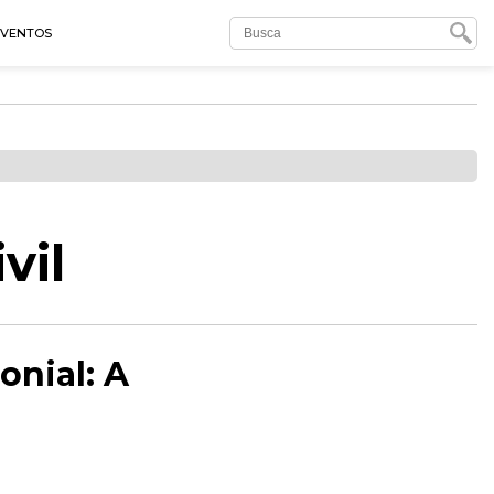
EVENTOS
vil
onial: A