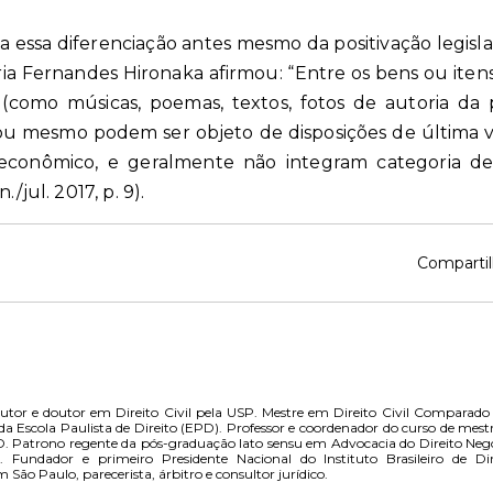
zava essa diferenciação antes mesmo da positivação legis
ia Fernandes Hironaka afirmou: “Entre os bens ou iten
(como músicas, poemas, textos, fotos de autoria da 
, ou mesmo podem ser objeto de disposições de última 
onômico, e geralmente não integram categoria de i
/jul. 2017, p. 9).
Compartil
utor e doutor em Direito Civil pela USP. Mestre em Direito Civil Comparado
a Escola Paulista de Direito (EPD). Professor e coordenador do curso de mest
. Patrono regente da pós-graduação lato sensu em Advocacia do Direito Negoc
 Fundador e primeiro Presidente Nacional do Instituto Brasileiro de Di
o Paulo, parecerista, árbitro e consultor jurídico.