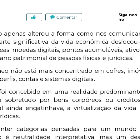
Siga-nos
Comentar
no
ão apenas alterou a forma como nos comunicamo
arte significativa da vida econômica deslocou-
reas, moedas digitais, pontos acumuláveis, ativos
ano patrimonial de pessoas físicas e jurídicas.
o não está mais concentrado em cofres, imóv
erfis, contas e sistemas digitais.
 foi concebido em uma realidade predominan
a sobretudo por bens corpóreos ou créditos 
l ainda engatinhava, a virtualização da vida 
rídicas.
anter categorias pensadas para um mundo 
ão é neutralidade interpretativa, mas um d