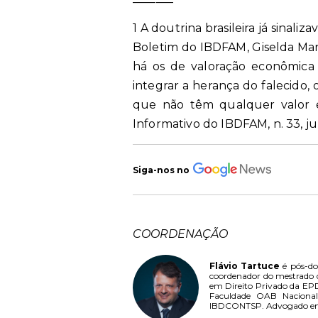
1 A doutrina brasileira já sinali
Boletim do IBDFAM, Giselda Mar
há os de valoração econômica 
integrar a herança do falecido
que não têm qualquer valor ec
Informativo do IBDFAM, n. 33, jun.
Siga-nos no
COORDENAÇÃO
Flávio Tartuce
é pós-do
coordenador do mestrado d
em Direito Privado da EPD
Faculdade OAB Nacional.
IBDCONTSP. Advogado em Sã