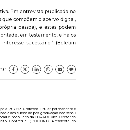
lativa. Em entrevista publicada no
s que compõem o acervo digital,
própria pessoa), e estes podem
vontade, em testamento, e há os
nteresse sucessório.” (Boletim
har
 pela PUCSP. Professor Titular permanente e
rado e dos cursos de pós-graduação lato sensu
ial e Imobiliário da EBRADI. Vice-Diretor da
reito Contratual (IBDCONT). Presidente do