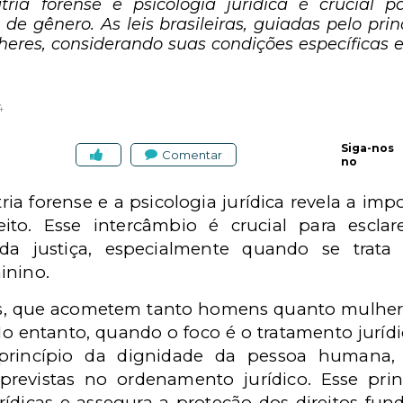
tria forense e psicologia jurídica é crucial p
e gênero. As leis brasileiras, guiadas pelo pr
res, considerando suas condições específicas e 
4
Siga-nos
Comentar
no
tria forense e a psicologia jurídica revela a imp
ito. Esse intercâmbio é crucial para escla
da justiça, especialmente quando se trata d
inino.
cos, que acometem tanto homens quanto mulher
s. No entanto, quando o foco é o tratamento jurí
o princípio da dignidade da pessoa humana,
previstas no ordenamento jurídico. Esse princ
rídicas e assegura a proteção dos direitos fun