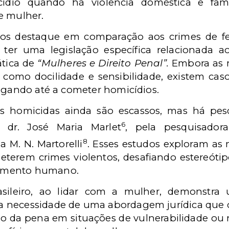
icídio quando há violência doméstica e fam
e mulher.
s destaque em comparação aos crimes de fem
 ter uma legislação específica relacionada 
ática de
“Mulheres e Direito Penal”.
Embora as 
as como docilidade e sensibilidade, existem c
hegando até a cometer homicídios.
s homicidas ainda são escassos, mas há pesq
6
a dr. José Maria Marlet
, pela pesquisador
8
 M. N. Martorelli
. Esses estudos exploram as 
terem crimes violentos, desafiando estereótip
amento humano.
asileiro, ao lidar com a mulher, demonstra
o a necessidade de uma abordagem jurídica que 
ão da pena em situações de vulnerabilidade ou n