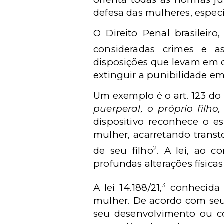
defesa das mulheres, espec
O Direito Penal brasileir
consideradas crimes e a
disposições que levam em 
extinguir a punibilidade e
Um exemplo é o art. 123 do 
puerperal, o próprio filh
dispositivo reconhece o e
mulher, acarretando transt
2
de seu filho
. A lei, ao c
profundas alterações física
3
A lei 14.188/21,
conhecida c
mulher. De acordo com seu 
seu desenvolvimento ou co