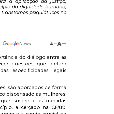
ara a aplicação da justiça,
incípio da dignidade humana,
transtornos psiquiátricos no
A
A
ortância do diálogo entre as
recer questões que afetam
as especificidades legais
es, são abordados de forma
dico dispensado às mulheres,
 que sustenta as medidas
ípio, alicerçado na CF/88,
damentais, sendo crucial na