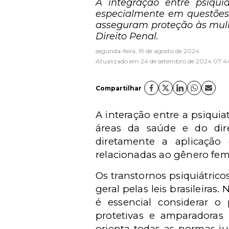
A integração entre psiquia
especialmente em questões d
asseguram proteção às mulhe
Direito Penal.
segunda-feira, 19 de agosto de 2024
Atualizado em 24 de setembro de 2024 07:4
Compartilhar
A interação entre a psiquia
áreas da saúde e do dire
diretamente a aplicação 
relacionadas ao gênero fem
Os transtornos psiquiátri
geral pelas leis brasileira
é essencial considerar 
protetivas e amparadoras 
orienta todas as normas ju