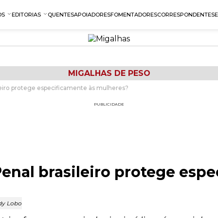
OS
EDITORIAS
QUENTES
APOIADORES
FOMENTADORES
CORRESPONDENTES
MIGALHAS DE PESO
leiro protege especificamente às mulheres?
PUBLICIDADE
enal brasileiro protege espe
y Lobo