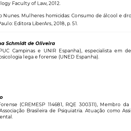
ogy Faculty of Law, 2012.
o Nunes.
Mulheres homicidas: Consumo de álcool e droga
ulo: Editora LiberArs, 2018, p. 51.
na Schmidt de Oliveira
(PUC Campinas e UNIR Espanha), especialista em d
sicologia lega e forense (UNED Espanha).
o
 Forense (CREMESP 114681, RQE 300311), Membro da
ssociação Brasileira de Psiquiatria. Atuação como Ass
ental.