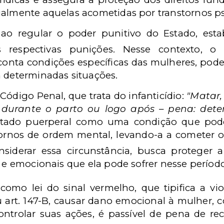
ialmente aquelas acometidas por transtornos psi
o, ao regular o poder punitivo do Estado, est
s respectivas punições. Nesse contexto, o
conta condições específicas das mulheres, po
m determinadas situações.
Código Penal, que trata do infanticídio:
"Matar,
o, durante o parto ou logo após – pena: det
stado puerperal como uma condição que pode
ornos de ordem mental, levando-a a cometer o 
onsiderar essa circunstância, busca proteger
s e emocionais que ela pode sofrer nesse período
omo lei do sinal vermelho, que tipifica a vio
art. 147-B, causar dano emocional à mulher, c
ntrolar suas ações, é passível de pena de rec