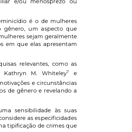
iliar e/ou menosprezo ou
inicídio é o de mulheres
ao gênero, um aspecto que
mulheres sejam geralmente
asos em que elas apresentam
uisas relevantes, como as
7
a Kathryn M. Whiteley
e
motivações e circunstâncias
os de gênero e revelando a
 uma sensibilidade às suas
considere as especificidades
a tipificação de crimes que