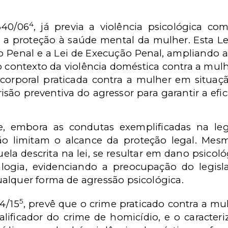
4
340/06
, já previa a violência psicológica c
a a proteção à saúde mental da mulher. Esta L
o Penal e a Lei de Execução Penal, ampliando a
o contexto da violência doméstica contra a mu
corporal praticada contra a mulher em situaçã
isão preventiva do agressor para garantir a efi
, embora as condutas exemplificadas na leg
ão limitam o alcance da proteção legal. Me
ela descrita na lei, se resultar em dano psicológ
logia, evidenciando a preocupação do legis
alquer forma de agressão psicológica.
5
04/15
, prevê que o crime praticado contra a mu
lificador do crime de homicídio, e o caracter