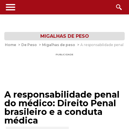
MIGALHAS DE PESO
Home
>
De Peso
>
Migalhas de peso
>
A responsabilidade penal do
PUBLICIDADE
A responsabilidade penal
do médico: Direito Penal
brasileiro e a conduta
médica