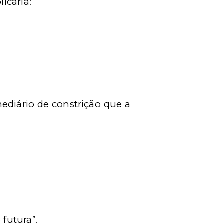
icaria:
ediário de constrição que a
 futura”.