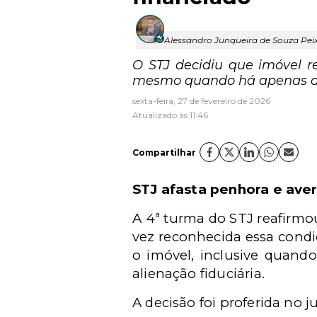
Alessandro Junqueira de Souza Pei
O STJ decidiu que imóvel 
mesmo quando há apenas dire
sexta-feira, 27 de fevereiro de 2026
Atualizado às 11:46
Compartilhar
STJ afasta penhora e ave
A 4ª turma do STJ reafirmou
vez reconhecida essa condi
o imóvel, inclusive quando
alienação fiduciária.
A decisão foi proferida no 