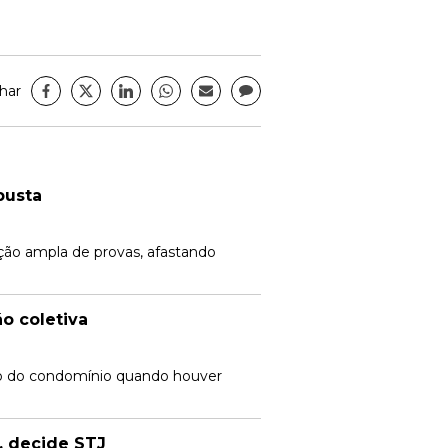
har
busta
ção ampla de provas, afastando
o coletiva
o do condomínio quando houver
, decide STJ