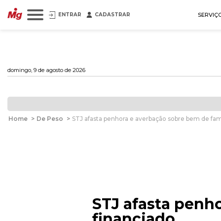
ENTRAR
CADASTRAR
SERVIÇ
domingo, 9 de agosto de 2026
Home
>
De Peso
>
STJ afasta penhora e averbação sobre bem de famí
STJ afasta penh
financiado