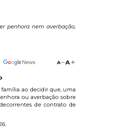
rer penhora nem averbação,
A
A
o
 família ao decidir que, uma
 penhora ou averbação sobre
 decorrentes de contrato de
26.