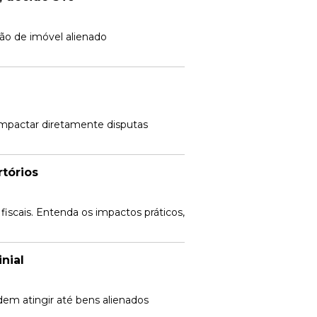
ão de imóvel alienado
 impactar diretamente disputas
rtórios
 fiscais. Entenda os impactos práticos,
nial
em atingir até bens alienados