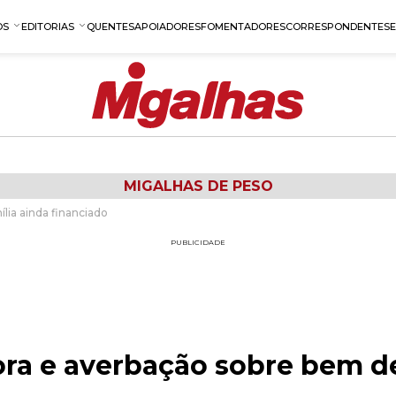
OS
EDITORIAS
QUENTES
APOIADORES
FOMENTADORES
CORRESPONDENTES
MIGALHAS DE PESO
lia ainda financiado
PUBLICIDADE
ora e averbação sobre bem de