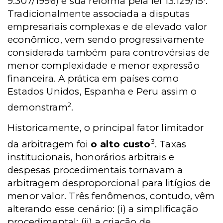
9.307/1996) e sua reforma pela lei 13.129/15
.
Tradicionalmente associada a disputas
empresariais complexas e de elevado valor
econômico, vem sendo progressivamente
considerada também para controvérsias de
menor complexidade e menor expressão
financeira. A prática em países como
Estados Unidos, Espanha e Peru assim o
2
demonstram
.
Historicamente, o principal fator limitador
3
da arbitragem foi
o alto custo
. Taxas
institucionais, honorários arbitrais e
despesas procedimentais tornavam a
arbitragem desproporcional para litígios de
menor valor. Três fenômenos, contudo, vêm
alterando esse cenário: (i) a simplificação
procedimental; (ii) a criação de