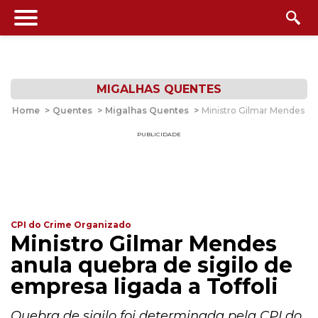
MIGALHAS QUENTES
Home
>
Quentes
>
Migalhas Quentes
>
Ministro Gilmar Mendes anu
PUBLICIDADE
CPI do Crime Organizado
Ministro Gilmar Mendes
anula quebra de sigilo de
empresa ligada a Toffoli
Quebra de sigilo foi determinada pela CPI do