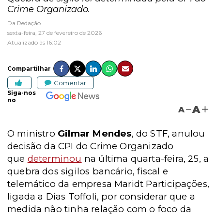
Crime Organizado.
Da Redação
sexta-feira, 27 de fevereiro de 2026
Atualizado às 16:02
Compartilhar
Comentar
Siga-nos
no
A
A
O ministro
Gilmar Mendes
, do STF, anulou
decisão da CPI do Crime Organizado
que
determinou
na última quarta-feira, 25, a
quebra dos sigilos bancário, fiscal e
telemático da empresa Maridt Participações,
ligada a Dias Toffoli, por considerar que a
medida não tinha relação com o foco da