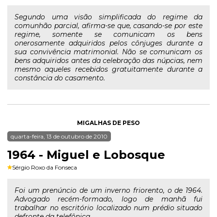
Segundo uma visão simplificada do regime da
comunhão parcial, afirma-se que, casando-se por este
regime, somente se comunicam os bens
onerosamente adquiridos pelos cônjuges durante a
sua convivência matrimonial. Não se comunicam os
bens adquiridos antes da celebração das núpcias, nem
mesmo aqueles recebidos gratuitamente durante a
constância do casamento.
MIGALHAS DE PESO
quarta-feira, 13 de outubro de 2010
1964 - Miguel e Lobosque
Sérgio Roxo da Fonseca
Foi um prenúncio de um inverno friorento, o de 1964.
Advogado recém-formado, logo de manhã fui
trabalhar no escritório localizado num prédio situado
defronte da telefônica.