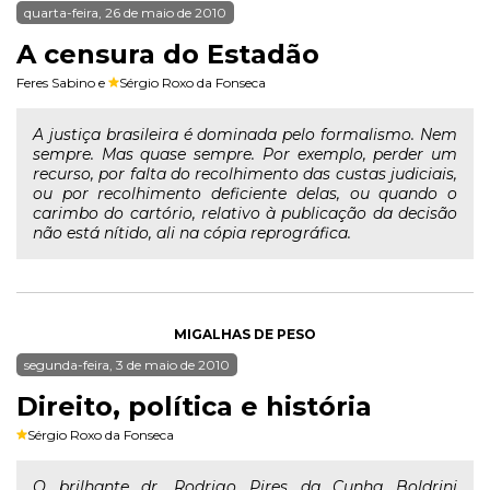
quarta-feira, 26 de maio de 2010
A censura do Estadão
Feres Sabino
e
Sérgio Roxo da Fonseca
A justiça brasileira é dominada pelo formalismo. Nem
sempre. Mas quase sempre. Por exemplo, perder um
recurso, por falta do recolhimento das custas judiciais,
ou por recolhimento deficiente delas, ou quando o
carimbo do cartório, relativo à publicação da decisão
não está nítido, ali na cópia reprográfica.
MIGALHAS DE PESO
segunda-feira, 3 de maio de 2010
Direito, política e história
Sérgio Roxo da Fonseca
O brilhante dr. Rodrigo Pires da Cunha Boldrini