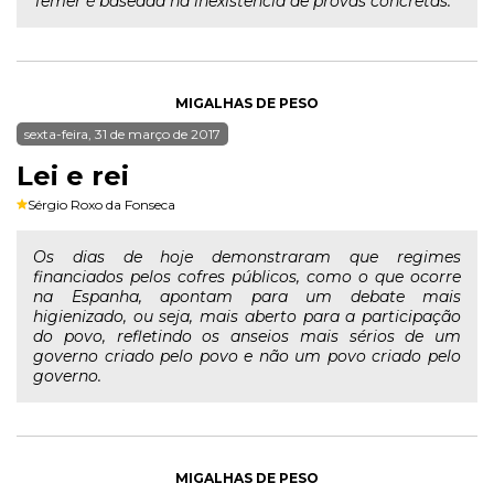
Temer é baseada na inexistência de provas concretas.
MIGALHAS DE PESO
sexta-feira, 31 de março de 2017
Lei e rei
Sérgio Roxo da Fonseca
Os dias de hoje demonstraram que regimes
financiados pelos cofres públicos, como o que ocorre
na Espanha, apontam para um debate mais
higienizado, ou seja, mais aberto para a participação
do povo, refletindo os anseios mais sérios de um
governo criado pelo povo e não um povo criado pelo
governo.
MIGALHAS DE PESO