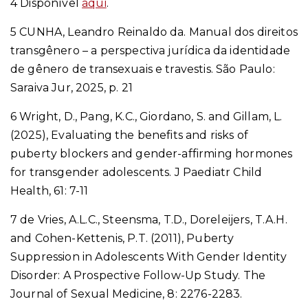
4 Disponível
aqui
.
5 CUNHA, Leandro Reinaldo da. Manual dos direitos
transgênero – a perspectiva jurídica da identidade
de gênero de transexuais e travestis. São Paulo:
Saraiva Jur, 2025, p. 21
6 Wright, D., Pang, K.C., Giordano, S. and Gillam, L.
(2025), Evaluating the benefits and risks of
puberty blockers and gender-affirming hormones
for transgender adolescents. J Paediatr Child
Health, 61: 7-11
7 de Vries, A.L.C., Steensma, T.D., Doreleijers, T.A.H.
and Cohen-Kettenis, P.T. (2011), Puberty
Suppression in Adolescents With Gender Identity
Disorder: A Prospective Follow-Up Study. The
Journal of Sexual Medicine, 8: 2276-2283.