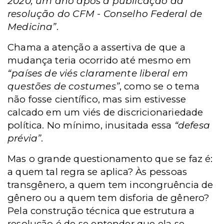
2020, um ano após a publicação da
resolução do CFM - Conselho Federal de
Medicina”
.
Chama a atenção a assertiva de que a
mudança teria ocorrido até mesmo em
“países de viés claramente liberal em
questões de costumes”
, como se o tema
não fosse científico, mas sim estivesse
calcado em um viés de discricionariedade
política. No mínimo, inusitada essa
“defesa
prévia”
.
Mas o grande questionamento que se faz é:
a quem tal regra se aplica? Às pessoas
transgênero, a quem tem incongruência de
gênero ou a quem tem disforia de gênero?
Pela construção técnica que estrutura a
resolução é de se entender que ela se