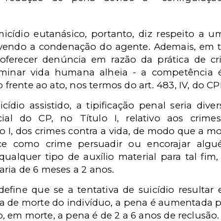
micídio eutanásico, portanto, diz respeito a 
vendo a condenação do agente. Ademais, em 
 oferecer denúncia em razão da prática de cr
iminar vida humana alheia - a competência é
o frente ao ato, nos termos do art. 483, IV, do CP
cídio assistido, a tipificação penal seria div
ial do CP, no Título I, relativo aos crime
 I, dos crimes contra a vida, de modo que a mort
ece como crime persuadir ou encorajar algu
qualquer tipo de auxílio material para tal f
ria de 6 meses a 2 anos.
define que se a tentativa de suicídio resultar
a de morte do indivíduo, a pena é aumentada pa
ato, em morte, a pena é de 2 a 6 anos de reclusão.