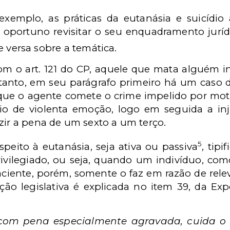
 exemplo, as práticas da eutanásia e suicídi
a oportuno revisitar o seu enquadramento jur
e versa sobre a temática.
om o art. 121 do CP, aquele que mata alguém 
ntanto, em seu parágrafo primeiro há um caso
que o agente comete o crime impelido por motiv
o de violenta emoção, logo em seguida a inj
zir a pena de um sexto a um terço.
5
peito à eutanásia, seja ativa ou passiva
, tipi
vilegiado, ou seja, quando um indivíduo, com
aciente, porém, somente o faz em razão de rel
ão legislativa é explicada no item 39, da Ex
com pena especialmente agravada, cuida o 