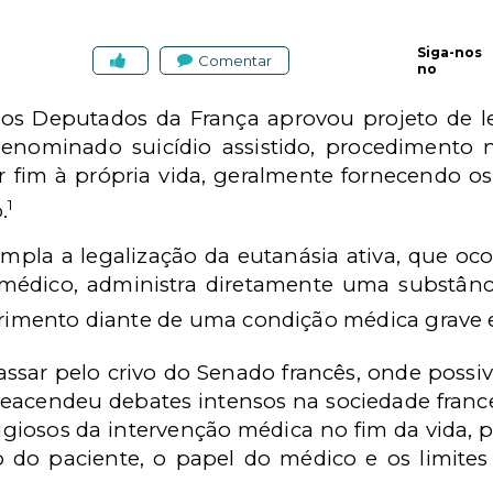
Siga-nos
Comentar
no
s Deputados da França aprovou projeto de lei
enominado suicídio assistido, procedimento n
 fim à própria vida, geralmente fornecendo os
1
.
empla a legalização da eutanásia ativa, que oc
édico, administra diretamente uma substânci
frimento diante de uma condição médica grave e 
assar pelo crivo do Senado francês, onde possiv
 reacendeu debates intensos na sociedade france
religiosos da intervenção médica no fim da vida,
o do paciente, o papel do médico e os limit