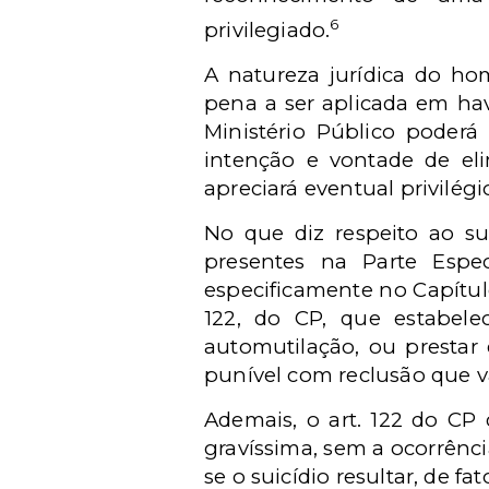
6
privilegiado.
A natureza jurídica do ho
pena a ser aplicada em ha
Ministério Público poderá
intenção e vontade de el
apreciará eventual privilégi
No que diz respeito ao sui
presentes na Parte Espec
especificamente no Capítulo
122, do CP, que estabel
automutilação, ou prestar 
punível com reclusão que va
Ademais, o art. 122 do CP 
gravíssima, sem a ocorrênci
se o suicídio resultar, de f