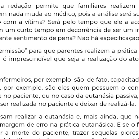
 a redação permite que familiares realizem
em nada muda ao médico, pois a análise será su
o com a vítima? Será pelo tempo que ele a ac
m um curto tempo em decorrência de ser um ind
ente sentimento de pena? Não há especificação
rmissão” para que parentes realizem a prática
é imprescindível que seja a realização do ato
nfermeiros, por exemplo, são, de fato, capacitado
a, por exemplo, são eles quem possuem o co
o paciente, ou no caso da eutanásia passiva,
er realizada no paciente e deixar de realizá-la.
ssam realizar a eutanásia e, mais ainda, que 
margem de erro na prática eutanásica. E se o f
r a morte do paciente, trazer sequelas piores