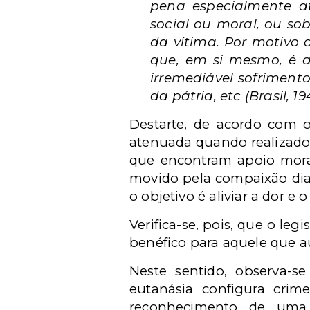
pena especialmente at
social ou moral, ou so
da vítima. Por motivo d
que, em si mesmo, é a
irremediável sofriment
da pátria, etc (Brasil, 19
Destarte, de acordo com 
atenuada quando realizado 
que encontram apoio moral
movido pela compaixão dia
o objetivo é aliviar a dor e 
Verifica-se, pois, que o le
benéfico para aquele que au
Neste sentido, observa-s
eutanásia configura cri
reconhecimento de uma