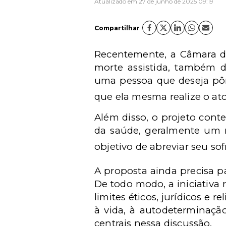
Atualizado em 27 de junho de 2025 09:19
Compartilhar
Recentemente, a Câmara do
morte assistida, também d
uma pessoa que deseja pôr
que ela mesma realize o ato
Além disso, o projeto cont
da saúde, geralmente um m
objetivo de abreviar seu so
A proposta ainda precisa p
De todo modo, a iniciativa
limites éticos, jurídicos e 
à vida, à autodeterminaçã
centrais nessa discussão.