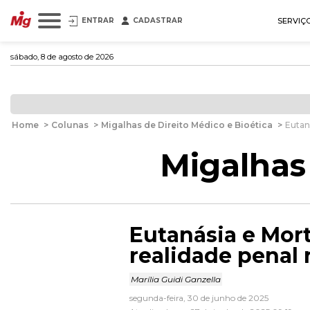
ENTRAR
CADASTRAR
SERVIÇ
sábado, 8 de agosto de 2026
Home
>
Colunas
>
Migalhas de Direito Médico e Bioética
>
Eutan
Migalhas 
Eutanásia e Mort
realidade penal 
Marília Guidi Ganzella
segunda-feira, 30 de junho de 2025