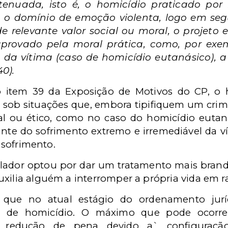
enuada, isto é, o homicídio praticado por 
b o domínio de emoção violenta, logo em seg
e relevante valor social ou moral, o projeto 
provado pela moral prática, como, por exe
o da vítima (caso de homicídio eutanásico), 
40).
o item 39 da Exposição de Motivos do CP, o 
sob situações que, embora tipifiquem um crim
 ou ético, como no caso do homicídio eutaná
nte do sofrimento extremo e irremediável da v
o sofrimento.
gislador optou por dar um tratamento mais bran
xilia alguém a interromper a própria vida em r
e que no atual estágio do ordenamento jurí
me de homicídio. O máximo que pode ocorre
 redução de pena devido a` configuraçã