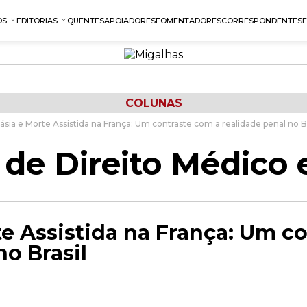
OS
EDITORIAS
QUENTES
APOIADORES
FOMENTADORES
CORRESPONDENTES
COLUNAS
ásia e Morte Assistida na França: Um contraste com a realidade penal no Br
de Direito Médico 
e Assistida na França: Um c
no Brasil