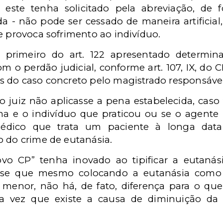
este tenha solicitado pela abreviação, de 
da - não pode ser cessado de maneira artificial
e provoca sofrimento ao indivíduo.
 primeiro do art. 122 apresentado determin
m o perdão judicial, conforme art. 107, IX, do C
s do caso concreto pelo magistrado responsáve
e o juiz não aplicasse a pena estabelecida, cas
ma e o indivíduo que praticou ou se o agente p
ico que trata um paciente à longa data, 
o do crime de eutanásia.
o CP” tenha inovado ao tipificar a eutanási
em-se que mesmo colocando a eutanásia com
enor, não há, de fato, diferença para o que 
a vez que existe a causa de diminuição da p