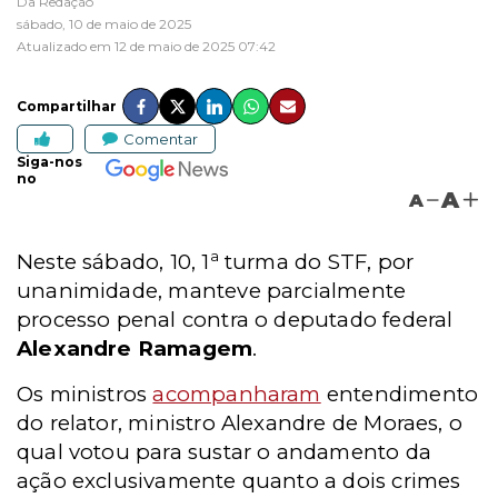
Da Redação
sábado, 10 de maio de 2025
Atualizado em 12 de maio de 2025 07:42
Compartilhar
Comentar
Siga-nos
no
A
A
a
Neste sábado, 10, 1
turma do STF,
por
unanimidade,
manteve parcialmente
processo penal contra o deputado federal
Alexandre Ramagem
.
Os ministros
acompanharam
entendimento
do relator, ministro Alexandre de Moraes, o
qual votou para sustar o andamento da
ação exclusivamente quanto a dois crimes